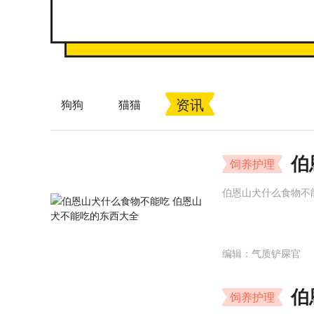
资讯
狗狗
猫猫
伯
饲养护理
伯恩山犬什么食物不
编辑：气质铲屎官
伯
饲养护理