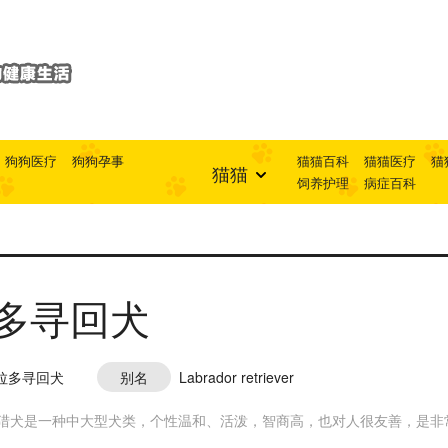
狗狗医疗
狗狗孕事
猫猫百科
猫猫医疗
猫
猫猫
饲养护理
病症百科
多寻回犬
拉多寻回犬
别名
Labrador retriever
猎犬是一种中大型犬类，个性温和、活泼，智商高，也对人很友善，是非