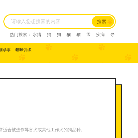
搜索
热门搜索：
水猎
狗
狗
猫
猫
孟
疾病
寻
回犬
尼亚
尼亚
尼亚
西尼亚
西尼亚
阿比
西尼
阿比西尼
水猎
美国短毛猫
美国短毛猫
猫孕事
猫咪训练
寻回犬
孟
布偶猫
布偶猫
美短
美短
虎斑
虎斑
马犬
比利时
比利时
西施
西施
伯恩山犬
伯恩山犬
德牧
常适合被选作导盲犬或其他工作犬的狗品种。