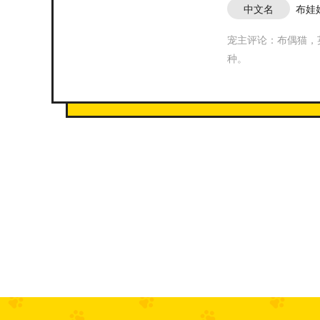
中文名
布娃
宠主评论：布偶猫，英
种。