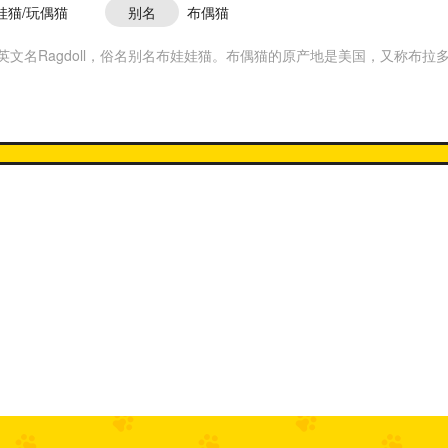
娃猫/玩偶猫
别名
布偶猫
文名Ragdoll，俗名别名布娃娃猫。布偶猫的原产地是美国，又称布拉多尔猫