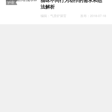
猫咪不同行为动作的需求和想
护理
法解析
编辑：气质铲屎官
发布：2018-07-18
怎么训练狸花猫坐下 中国狸花
训练
猫听话训练
编辑：撸猫达人
发布：2018-06-12
中华田园猫怎么洗澡
护理
编辑：撸猫达人
发布：2018-12-11
猫咪绝育手术多少钱 猫咪绝育
孕事
价格介绍
编辑：撸猫达人
发布：2018-06-01