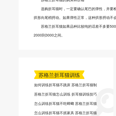
选购折耳猫时，一定要确认尾巴的弹性，并要检查
拱形向尾梢捋动。如果弹性正常，这种拱形捋动不会
苏格兰折耳猫如果品种比较纯的话差不多要500
2000到3000之间。
苏格兰折耳猫训练
如何训练折耳猫不跳床 苏格兰折耳猫制
止跳床方法
苏格兰折耳猫怎么训练 折耳猫训练技巧
分享
怎么训练折耳猫不吃蟑螂 苏格兰折耳猫
吃蟑螂怎么办
怎么训练折耳猫不抓家具 苏格兰折耳猫