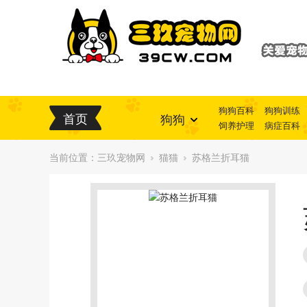
狗狗百科
狗狗训练
首页
狗狗
饲养护理
病症百科
当前位置：
三玖宠物网
猫猫
苏格兰折耳猫