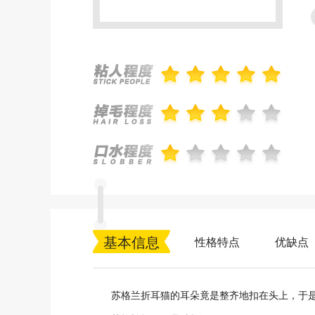
基本信息
性格特点
优缺点
苏格兰折耳猫的耳朵竟是整齐地扣在头上，于是