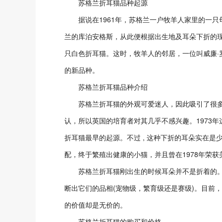
苏格兰折耳猫品种起源
据说在1961年，苏格兰一户牧羊人家里的一只
兰的库泊安格斯，从此便根据出生地及耳朵下折的现象
只白色折耳猫。这时，牧羊人的邻居，一位叫威廉·罗
的新品种。
苏格兰折耳猫品种介绍
苏格兰折耳猫的外观可爱迷人，因此吸引了很多人
认，所以英国的培育者对其几乎不感兴趣。1973年
折耳猫最早的起源。不过 , 这种下折的耳朵实在
配，终于繁殖出健康的小猫，并且曾在1978年荣获美
苏格兰折耳猫刚出生的时候耳朵并不是折着的。大
断出它们的品相(宠物级，繁育级还是赛级)。目前
的价值却是无价的。
苏格兰折耳猫的购买和价格