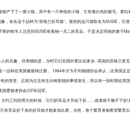
母猫产下了一窝小猫，其中有一只奇怪的小猫，它有着白色的被毛、紧扣
，命名这个品种为“苏格兰折耳猫”。最初的这只猫取名为SUSIE，它便
斯的牧羊人注意到SUSIE有着独一无二的耳朵。于是决定同他的妻子M
的兴趣，但滑稽的是，当时它们在国外要比在家乡--英国的苏格兰更见
这一品种在美国被接纳注册， 1984年才为不列颠猫协会承认，比美国足足
是少有的突变。正因为过去有生出畸形猫的事情发生，所以有一段时期在英
国爱猫者协会(CFA)冠军。
约三到四周大的时候，它们的耳朵才开始下折……或者就干脆不下折!直到
，只有耳朵折下来的折耳猫才能参加比赛，当然，每个繁育者都希望繁育