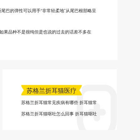
巴的弹性可以用手“非常轻柔地”从尾巴根部略呈
如果品种不是很纯但是也说的过去的话差不多在
苏格兰折耳猫医疗
苏格兰折耳猫常见疾病有哪些 折耳猫常
见疾病介绍
苏格兰折耳猫呕吐怎么回事 折耳猫呕吐
原因分析