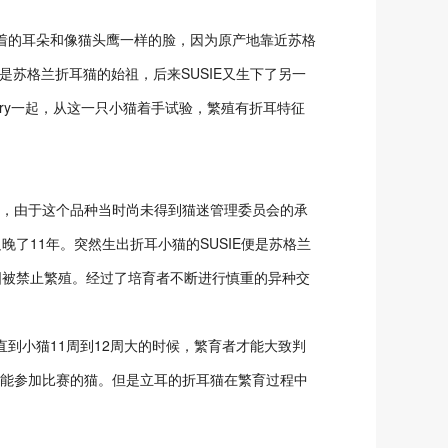
着的耳朵和像猫头鹰一样的脸，因为原产地靠近苏格
是苏格兰折耳猫的始祖，后来SUSIE又生下了另一
ary一起，从这一只小猫着手试验，繁殖有折耳特征
，由于这个品种当时尚未得到猫迷管理委员会的承
晚了11年。突然生出折耳小猫的SUSIE便是苏格兰
国被禁止繁殖。经过了培育者不断进行慎重的异种交
小猫11周到12周大的时候，繁育者才能大致判
出能参加比赛的猫。但是立耳的折耳猫在繁育过程中