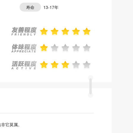
寿命
13-17年
族非它莫属。