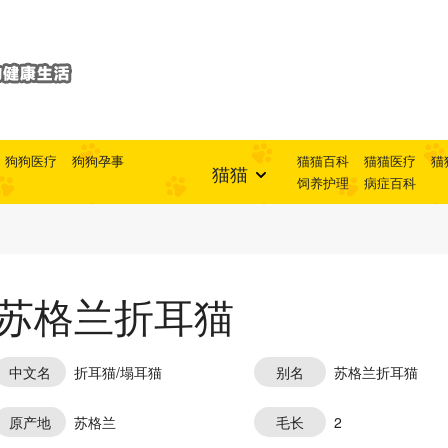
狗狗医疗
狗狗孕事
猫猫百科
猫猫医疗
猫
猫猫
饲养护理
病症百科
苏格兰折耳猫
中文名
折耳猫/塌耳猫
别名
苏格兰折耳猫
原产地
苏格兰
毛长
2