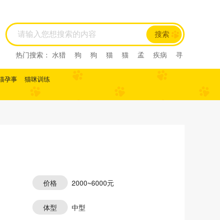
搜索
热门搜索：
水猎
狗
狗
猫
猫
孟
疾病
寻
回犬
尼亚
尼亚
尼亚
西尼亚
西尼亚
阿比
西尼
阿比西尼
水猎
猫孕事
猫咪训练
价格
2000~6000元
体型
中型