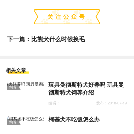
下一篇：
比熊犬什么时候换毛
相关文章
玩具曼彻斯特犬好养吗 玩具曼
饲养
彻斯特犬饲养介绍
护理
编辑：
发布：2018-07-19
柯基犬不吃饭怎么办
饲养
护理