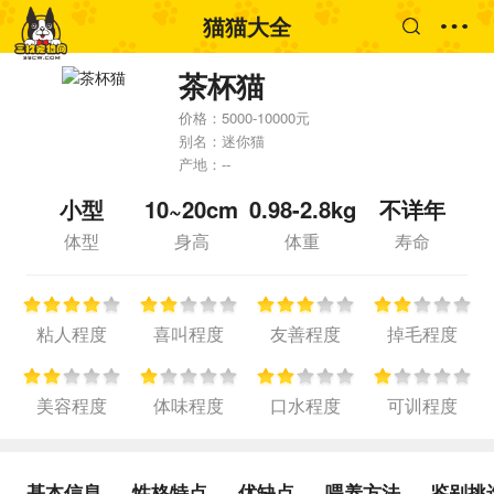
猫猫大全
茶杯猫
价格：
5000-10000元
别名：
迷你猫
产地：
--
小型
10~20cm
0.98-2.8kg
不详年
体型
身高
体重
寿命
粘人程度
喜叫程度
友善程度
掉毛程度
美容程度
体味程度
口水程度
可训程度
基本信息
性格特点
优缺点
喂养方法
鉴别挑